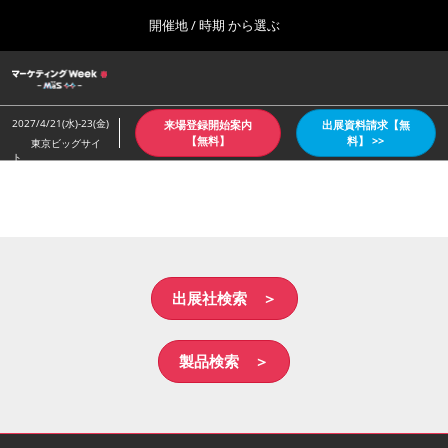
Press
ス
開催地 / 時期 から選ぶ
Escape
キ
to
ッ
close
ホーム
グ
プ
the
ロ
2026年10月07日
し
ー
menu.
東京ビッグサイト/Tokyo Big Sight
2027/4/21(水)-23(金)
来場登録開始案内
出展資料請求【無
バ
て
【無料】
料】 >>
東京ビッグサイ
ル
ト
進
ナ
【4月：春】東京
ビ
む
2027年04月21日
ゲ
東京ビッグサイト/Tokyo Big Sight
ー
シ
ョ
【６月：夏】東京
ン
2027年06月30日
を
出展社検索 ＞
東京ビッグサイト/Tokyo Big Sight
折
り
た
【10月：秋】東京
製品検索 ＞
た
2026年10月07日
む
東京ビッグサイト/Tokyo Big Sight