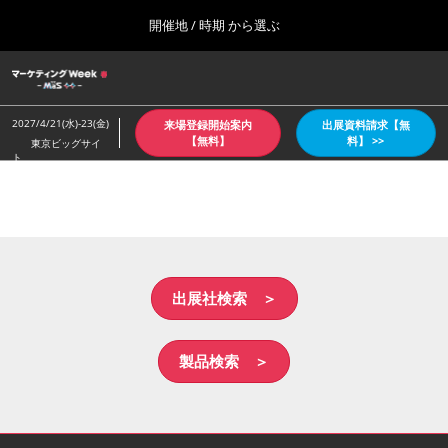
Press
ス
開催地 / 時期 から選ぶ
Escape
キ
to
ッ
close
ホーム
グ
プ
the
ロ
2026年10月07日
し
ー
menu.
東京ビッグサイト/Tokyo Big Sight
2027/4/21(水)-23(金)
来場登録開始案内
出展資料請求【無
バ
て
【無料】
料】 >>
東京ビッグサイ
ル
ト
進
ナ
【4月：春】東京
ビ
む
2027年04月21日
ゲ
東京ビッグサイト/Tokyo Big Sight
ー
シ
ョ
【６月：夏】東京
ン
2027年06月30日
を
出展社検索 ＞
東京ビッグサイト/Tokyo Big Sight
折
り
た
【10月：秋】東京
製品検索 ＞
た
2026年10月07日
む
東京ビッグサイト/Tokyo Big Sight