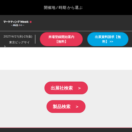
Press
ス
開催地 / 時期 から選ぶ
Escape
キ
to
ッ
close
ホーム
グ
プ
the
ロ
2026年10月07日
し
ー
menu.
東京ビッグサイト/Tokyo Big Sight
2027/4/21(水)-23(金)
来場登録開始案内
出展資料請求【無
バ
て
【無料】
料】 >>
東京ビッグサイ
ル
ト
進
ナ
【4月：春】東京
ビ
む
2027年04月21日
ゲ
東京ビッグサイト/Tokyo Big Sight
ー
シ
ョ
【６月：夏】東京
ン
2027年06月30日
を
出展社検索 ＞
東京ビッグサイト/Tokyo Big Sight
折
り
た
【10月：秋】東京
製品検索 ＞
た
2026年10月07日
む
東京ビッグサイト/Tokyo Big Sight