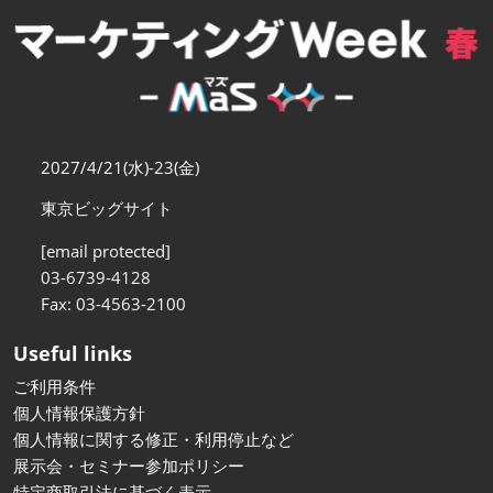
【11月】大阪
2026年11月18日
インテックス大阪/INTEX Osaka
2027/4/21(水)-23(金)
東京ビッグサイト
[email protected]
03-6739-4128
Fax: 03-4563-2100
Useful links
ご利用条件
個人情報保護方針
個人情報に関する修正・利用停止など
展示会・セミナー参加ポリシー
特定商取引法に基づく表示