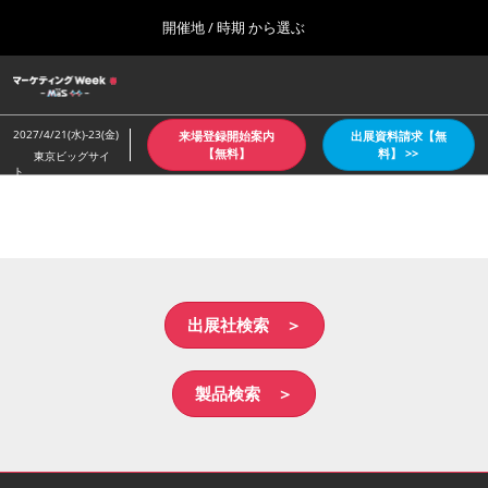
Press
ス
開催地 / 時期 から選ぶ
Escape
キ
to
ッ
close
ホーム
グ
プ
the
ロ
2026年10月07日
し
ー
menu.
東京ビッグサイト/Tokyo Big Sight
2027/4/21(水)-23(金)
来場登録開始案内
出展資料請求【無
バ
て
【無料】
料】 >>
東京ビッグサイ
ル
ト
進
ナ
【4月：春】東京
ビ
む
2027年04月21日
ゲ
東京ビッグサイト/Tokyo Big Sight
ー
シ
ョ
【６月：夏】東京
ン
2027年06月30日
を
出展社検索 ＞
東京ビッグサイト/Tokyo Big Sight
折
り
た
【10月：秋】東京
製品検索 ＞
た
2026年10月07日
む
東京ビッグサイト/Tokyo Big Sight