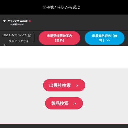
Press
ス
開催地 / 時期 から選ぶ
Escape
キ
to
ッ
close
ホーム
グ
プ
the
ロ
2026年10月07日
し
ー
menu.
東京ビッグサイト/Tokyo Big Sight
2027/4/21(水)-23(金)
来場登録開始案内
出展資料請求【無
バ
て
【無料】
料】 >>
東京ビッグサイ
ル
ト
進
ナ
【4月：春】東京
ビ
む
2027年04月21日
ゲ
東京ビッグサイト/Tokyo Big Sight
ー
シ
ョ
【６月：夏】東京
ン
2027年06月30日
を
出展社検索 ＞
東京ビッグサイト/Tokyo Big Sight
折
り
た
【10月：秋】東京
製品検索 ＞
た
2026年10月07日
む
東京ビッグサイト/Tokyo Big Sight