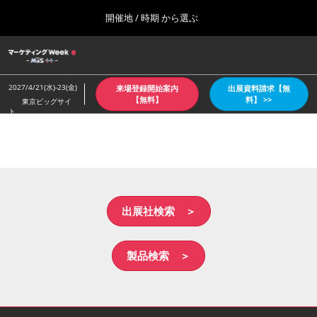
Press
ス
開催地 / 時期 から選ぶ
Escape
キ
to
ッ
close
ホーム
グ
プ
the
ロ
2026年10月07日
し
ー
menu.
東京ビッグサイト/Tokyo Big Sight
2027/4/21(水)-23(金)
来場登録開始案内
出展資料請求【無
バ
て
【無料】
料】 >>
東京ビッグサイ
ル
ト
進
ナ
【4月：春】東京
ビ
む
2027年04月21日
ゲ
東京ビッグサイト/Tokyo Big Sight
ー
シ
ョ
【６月：夏】東京
ン
2027年06月30日
を
出展社検索 ＞
東京ビッグサイト/Tokyo Big Sight
折
り
た
【10月：秋】東京
製品検索 ＞
た
2026年10月07日
む
東京ビッグサイト/Tokyo Big Sight