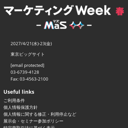
【11月】大阪
2026年11月18日
インテックス大阪/INTEX Osaka
2027/4/21(水)-23(金)
東京ビッグサイト
[email protected]
03-6739-4128
Fax: 03-4563-2100
Useful links
ご利用条件
個人情報保護方針
個人情報に関する修正・利用停止など
展示会・セミナー参加ポリシー
特定商取引法に基づく表示