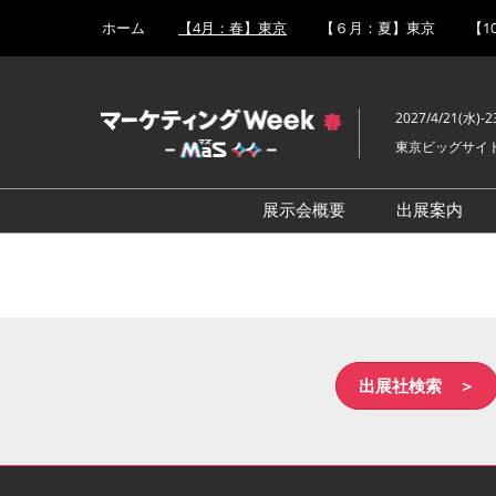
Press
ス
ホーム
【4月：春】東京
【６月：夏】東京
【1
Escape
キ
to
ッ
close
プ
the
2027/4/21(水)-2
し
menu.
東京ビッグサイ
て
進
む
展示会概要
出展案内
販促 EXPO
出展事例
SNS・インフルエンサー活
出展成果
用 EXPO
ルのご紹
営業支援 EXPO
出展社検索 ＞
広告メディア枠 EXPO
CX向上EXPO
デジタルマーケティング強
化 EXPO