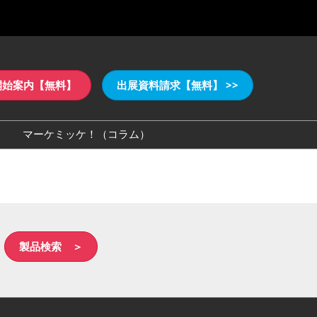
開始案内【無料】
出展資料請求【無料】 >>
マーケミッケ！（コラム）
ゴダウンロード
製品検索 ＞