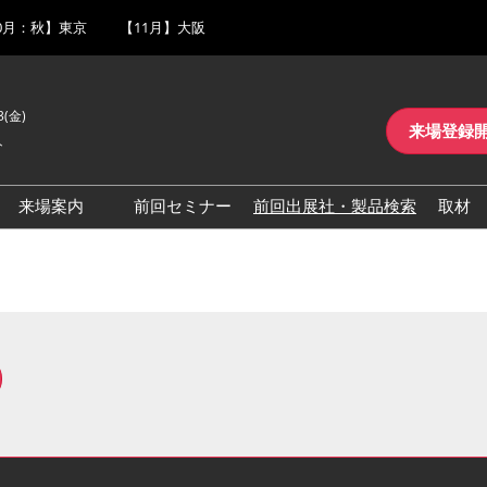
0月：秋】東京
【11月】大阪
3(金)
来場登録
ト
来場案内
前回セミナー
前回出展社・製品検索
取材
一覧
交通アクセス
ロ
を最大化するツー
来場に関するFAQ
介
展示会・セミナー参加ポリ
シー