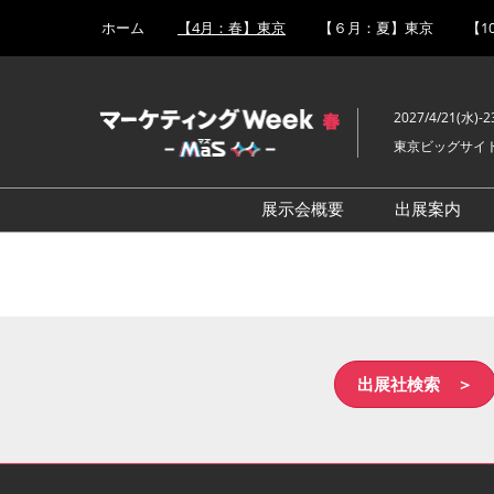
Press
ス
ホーム
【4月：春】東京
【６月：夏】東京
【1
Escape
キ
to
ッ
close
プ
the
2027/4/21(水)-2
し
menu.
東京ビッグサイ
て
進
む
展示会概要
出展案内
販促 EXPO
出展事例
SNS・インフルエンサー活
出展成果
用 EXPO
ルのご紹
営業支援 EXPO
出展社検索 ＞
広告メディア枠 EXPO
CX向上EXPO
デジタルマーケティング強
化 EXPO