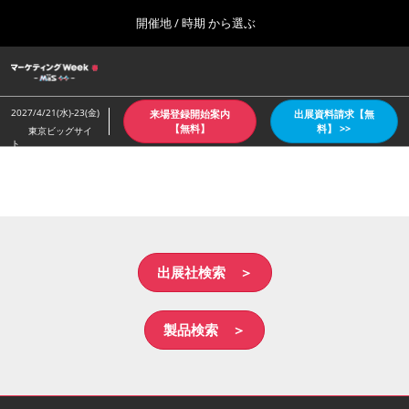
Press
ス
開催地 / 時期 から選ぶ
Escape
キ
to
ッ
close
ホーム
グ
プ
the
ロ
2026年10月07日
し
ー
menu.
東京ビッグサイト/Tokyo Big Sight
2027/4/21(水)-23(金)
来場登録開始案内
出展資料請求【無
バ
て
【無料】
料】 >>
東京ビッグサイ
ル
ト
進
ナ
【4月：春】東京
ビ
む
2027年04月21日
ゲ
東京ビッグサイト/Tokyo Big Sight
ー
シ
ョ
【６月：夏】東京
ン
2027年06月30日
を
出展社検索 ＞
東京ビッグサイト/Tokyo Big Sight
折
り
た
【10月：秋】東京
製品検索 ＞
た
2026年10月07日
む
東京ビッグサイト/Tokyo Big Sight