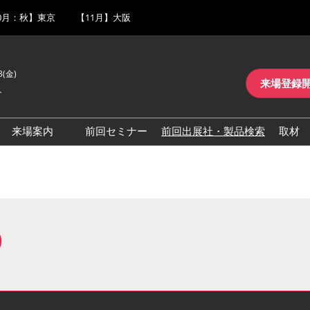
0月：秋】東京
【11月】大阪
3(金)
来場登録
ト
来場案内
前回セミナー
前回出展社・製品検索
取材
一覧
交通アクセス
ロ
を最大化するツー
来場に関するFAQ
介
展示会・セミナー参加ポリ
シー