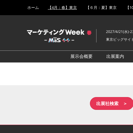
Press
ス
ホーム
【4月：春】東京
【６月：夏】東京
【1
Escape
キ
to
ッ
close
プ
the
2027/4/21(水)-2
し
menu.
東京ビッグサイ
て
進
む
展示会概要
出展案内
販促 EXPO
出展事例
SNS・インフルエンサー活
出展成果
用 EXPO
ルのご紹
営業支援 EXPO
出展社検索 ＞
広告メディア枠 EXPO
CX向上EXPO
デジタルマーケティング強
化 EXPO