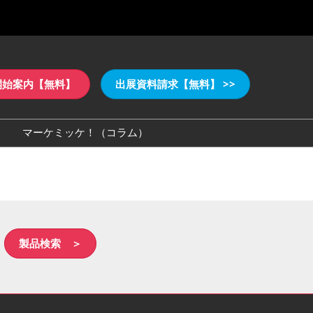
開始案内【無料】
出展資料請求【無料】 >>
マーケミッケ！（コラム）
ゴダウンロード
製品検索 ＞