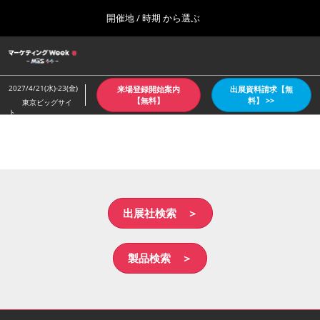
Press
ス
開催地 / 時期 から選ぶ
Escape
キ
to
ッ
close
ホーム
グ
プ
the
ロ
2026年10月07日
し
ー
menu.
東京ビッグサイト/Tokyo Big Sight
2027/4/21(水)-23(金)
来場登録開始案内
出展資料請求【無
バ
て
【無料】
料】 >>
東京ビッグサイ
ル
ト
進
ナ
【4月：春】東京
ビ
む
2027年04月21日
ゲ
東京ビッグサイト/Tokyo Big Sight
ー
シ
ョ
【６月：夏】東京
ン
2027年06月30日
を
出展社検索 ＞
東京ビッグサイト/Tokyo Big Sight
折
り
た
【10月：秋】東京
製品検索 ＞
た
2026年10月07日
む
東京ビッグサイト/Tokyo Big Sight