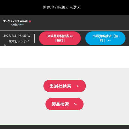
Press
ス
開催地 / 時期 から選ぶ
Escape
キ
to
ッ
close
ホーム
グ
プ
the
ロ
2026年10月07日
し
ー
menu.
東京ビッグサイト/Tokyo Big Sight
2027/4/21(水)-23(金)
来場登録開始案内
出展資料請求【無
バ
て
【無料】
料】 >>
東京ビッグサイ
ル
ト
進
ナ
【4月：春】東京
ビ
む
2027年04月21日
ゲ
東京ビッグサイト/Tokyo Big Sight
ー
シ
ョ
【６月：夏】東京
ン
2027年06月30日
を
出展社検索 ＞
東京ビッグサイト/Tokyo Big Sight
折
り
た
【10月：秋】東京
製品検索 ＞
た
2026年10月07日
む
東京ビッグサイト/Tokyo Big Sight