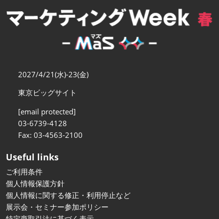
【11月】大阪
2026年11月18日
インテックス大阪/INTEX Osaka
2027/4/21(水)-23(金)
東京ビッグサイト
[email protected]
03-6739-4128
Fax: 03-4563-2100
Useful links
ご利用条件
個人情報保護方針
個人情報に関する修正・利用停止など
展示会・セミナー参加ポリシー
特定商取引法に基づく表示