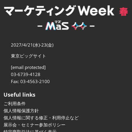
【11月】大阪
2026年11月18日
インテックス大阪/INTEX Osaka
2027/4/21(水)-23(金)
東京ビッグサイト
[email protected]
03-6739-4128
Fax: 03-4563-2100
Useful links
ご利用条件
個人情報保護方針
個人情報に関する修正・利用停止など
展示会・セミナー参加ポリシー
特定商取引法に基づく表示