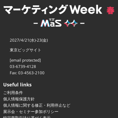
【11月】大阪
2026年11月18日
インテックス大阪/INTEX Osaka
2027/4/21(水)-23(金)
東京ビッグサイト
[email protected]
03-6739-4128
Fax: 03-4563-2100
Useful links
ご利用条件
個人情報保護方針
個人情報に関する修正・利用停止など
展示会・セミナー参加ポリシー
特定商取引法に基づく表示