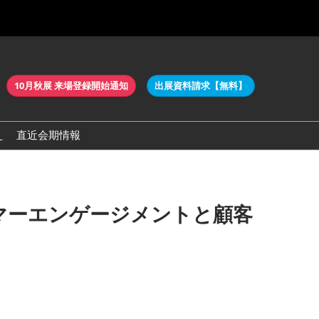
10月秋展 来場登録開始通知
出展資料請求【無料】
）
直近会期情報
展示会概要
来場案内
タマーエンゲージメントと顧客