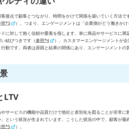
ヤルティの違い
顧客接点で顧客とつながり、時間をかけて関係を築いていく方法で
参照*3
）。つまり、エンゲージメントは「企業側がどう働きかけ
ンドに対して抱く信頼や愛着を指します。単に商品やサービスに満
深い結びつきです（
参照*4
）。カスタマーエンゲージメントが企
と行動です。両者は原因と結果の関係にあり、エンゲージメントの
景
LTV
品やサービスの機能や品質だけで他社と差別化を図ることが非常に
い」という状況が生まれています。こうした状況の中で、顧客が最
参照*5
）。