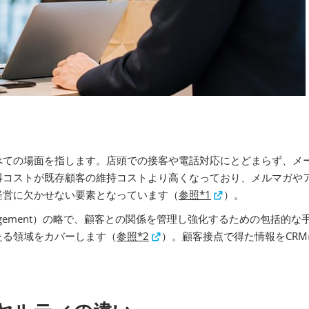
ての場面を指します。店頭での接客や電話対応にとどまらず、メール
得コストが既存顧客の維持コストより高くなっており、メルマガや
経営に欠かせない要素となっています（
参照*1
）。
ship Management）の略で、顧客との関係を管理し強化するため
たる領域をカバーします（
参照*2
）。顧客接点で得た情報をCR