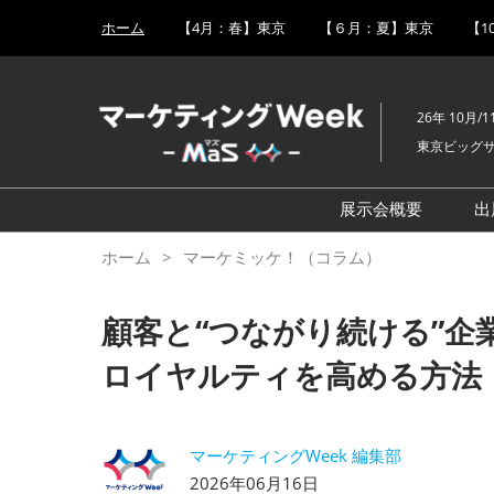
Press
ス
ホーム
【4月：春】東京
【６月：夏】東京
【1
Escape
キ
to
ッ
close
プ
the
26年 10月/1
し
menu.
東京ビッグサ
て
進
む
展示会概要
出
販促 EXPO
ホーム
マーケミッケ！（コラム）
SNS・インフル
用 EXPO
顧客と“つながり続ける”企
営業支援 EXPO
ロイヤルティを高める方法
広告メディア枠 
CX向上EXPO
マーケティングWeek 編集部
デジタルマーケ
2026年06月16日
化 EXPO