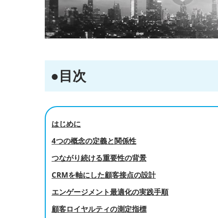
●目次
はじめに
4つの概念の定義と関係性
つながり続ける重要性の背景
CRMを軸にした顧客接点の設計
エンゲージメント最適化の実践手順
顧客ロイヤルティの測定指標