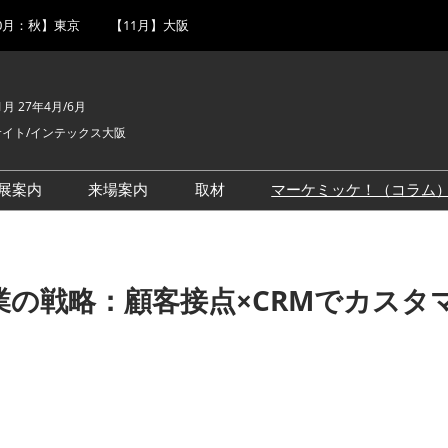
0月：秋】東京
【11月】大阪
1月 27年4月/6月
イト/インテックス大阪
展案内
来場案内
取材
マーケミッケ！（コラム
出展事例一覧
【春展】来場案内
ロゴダウンロード
エンサー活
出展成果を最大化するツー
【夏展】来場案内
ルのご紹介
業の戦略：顧客接点×CRMでカス
【秋展】来場案内
【大阪展】来場案内
EXPO
展示会・セミナー参加ポリ
シー
ティング強