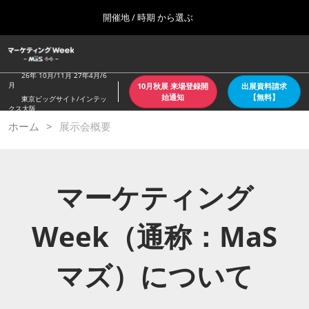
Press
ス
開催地 / 時期 から選ぶ
Escape
キ
to
ッ
close
ホーム
グ
プ
the
ロ
2026年10月07日
し
ー
26年 10月/11月 27年4月/6
menu.
東京ビッグサイト/Tokyo Big Sight
月
10月秋展 来場登録開
出展資料請求
バ
て
始通知
【無料】
東京ビッグサイト/インテッ
ル
クス大阪
進
ナ
【4月：春】東京
ホーム
展示会概要
ビ
む
2027年04月21日
ゲ
東京ビッグサイト/Tokyo Big Sight
ー
シ
ョ
【６月：夏】東京
マーケティング
ン
2027年06月30日
を
東京ビッグサイト/Tokyo Big Sight
折
Week（通称：MaS
り
た
【10月：秋】東京
た
2026年10月07日
む
マズ）について
東京ビッグサイト/Tokyo Big Sight