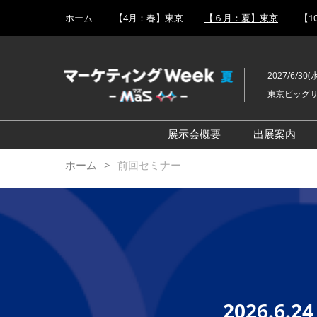
Press
ス
ホーム
【4月：春】東京
【６月：夏】東京
【1
Escape
キ
to
ッ
close
プ
the
2027/6/30(水
し
menu.
東京ビッグ
て
進
む
展示会概要
出展案内
販促 EXPO
出展事例
ホーム
前回セミナー
SNS・インフルエンサー活
出展成果
用 EXPO
ルのご紹
営業支援 EXPO
広告メディア枠 EXPO
CX向上EXPO
デジタルマーケティング強
2026.
化 EXPO