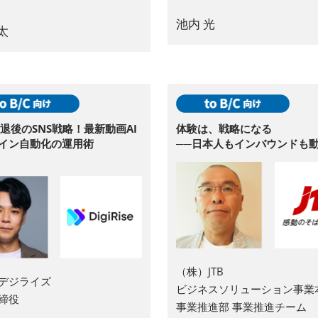
池内 光
太
a撤退後のSNS戦略！最新動画AI
体験は、戦略になる
イン自動化の運用術
──日本人もインバウンドも動
（株）JTB
デジライズ
ビジネスソリューション事業
締役
事業推進部 事業推進チーム