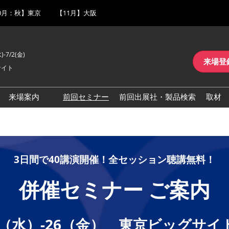
0月：秋】東京
【11月】大阪
)-7/2(金)
来場登
サイト
来場案内
前回セミナー
前回出展社・製品検索
取材
一覧
交通アクセス
ロ
を最大化するツー
来場に関するFAQ
介
展示会・セミナー参加ポリ
3日間で40講演開催！全セッション聴講無料！
シー
併催セミナー ご案内
6.24（水）-26（金） 東京ビッグサイ