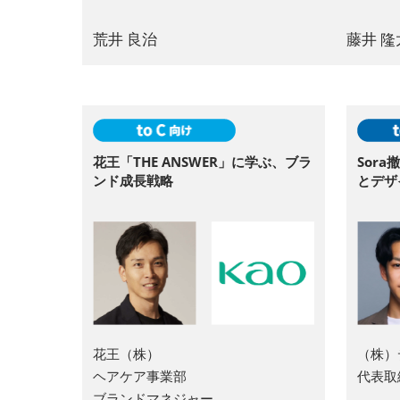
荒井 良治
藤井 隆
花王「THE ANSWER」に学ぶ、ブラ
Sor
ンド成長戦略
とデザ
花王（株）
（株）
ヘアケア事業部
代表取
ブランドマネジャー