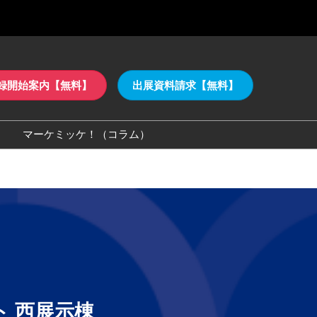
録開始案内【無料】
出展資料請求【無料】
マーケミッケ！（コラム）
ゴダウンロード
ト 西展示棟