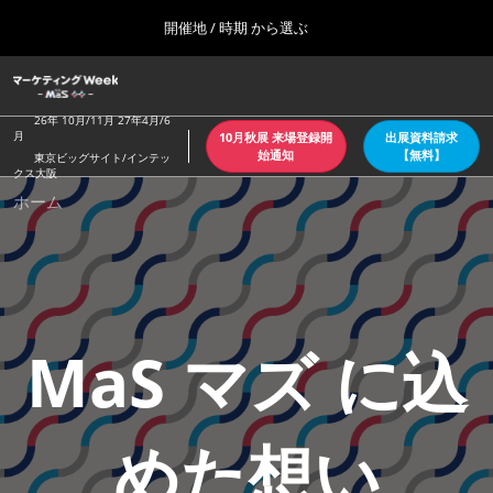
Press
ス
開催地 / 時期 から選ぶ
Escape
キ
to
ッ
close
ホーム
グ
プ
the
ロ
2026年10月07日
し
ー
26年 10月/11月 27年4月/6
menu.
東京ビッグサイト/Tokyo Big Sight
月
10月秋展 来場登録開
出展資料請求
バ
て
始通知
【無料】
東京ビッグサイト/インテッ
ル
クス大阪
進
ナ
【4月：春】東京
ホーム
ビ
む
2027年04月21日
ゲ
東京ビッグサイト/Tokyo Big Sight
ー
シ
ョ
【６月：夏】東京
ン
2027年06月30日
を
東京ビッグサイト/Tokyo Big Sight
折
MaS マズ に込
り
た
【10月：秋】東京
た
2026年10月07日
む
東京ビッグサイト/Tokyo Big Sight
めた想い