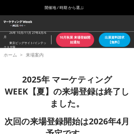
Press
ス
開催地 / 時期 から選ぶ
Escape
キ
to
ッ
close
ホーム
グ
プ
the
ロ
2026年10月07日
し
ー
26年 10月/11月 27年4月/6
menu.
東京ビッグサイト/Tokyo Big Sight
月
10月秋展 来場登録開
出展資料請求
バ
て
始通知
【無料】
東京ビッグサイト/インテッ
ル
クス大阪
進
ナ
【4月：春】東京
ホーム
来場案内
ビ
む
2027年04月21日
ゲ
東京ビッグサイト/Tokyo Big Sight
ー
シ
ョ
2025年 マーケティング
【６月：夏】東京
ン
2027年06月30日
を
WEEK【夏】の来場登録は終了し
東京ビッグサイト/Tokyo Big Sight
折
り
ました。
た
【10月：秋】東京
た
2026年10月07日
む
次回の来場登録開始は2026年4月
東京ビッグサイト/Tokyo Big Sight
予定です。