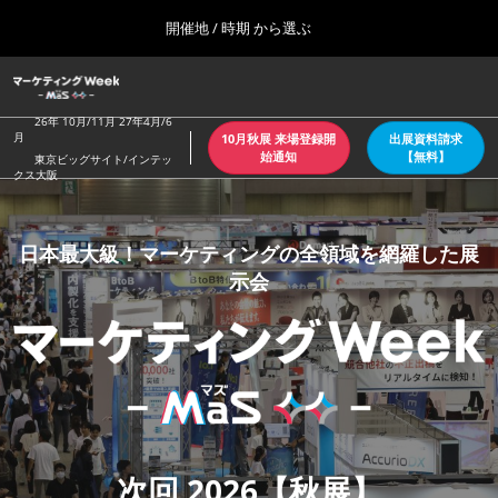
Press
ス
開催地 / 時期 から選ぶ
Escape
キ
to
ッ
close
ホーム
グ
プ
the
ロ
2026年10月07日
し
ー
26年 10月/11月 27年4月/6
menu.
東京ビッグサイト/Tokyo Big Sight
月
10月秋展 来場登録開
出展資料請求
バ
て
始通知
【無料】
東京ビッグサイト/インテッ
ル
クス大阪
進
ナ
【4月：春】東京
マ
ビ
む
2027年04月21日
ゲ
東京ビッグサイト/Tokyo Big Sight
ー
日本最大級！マーケティングの全領域を網羅した展
シ
ー
示会
ョ
【６月：夏】東京
ン
2027年06月30日
を
東京ビッグサイト/Tokyo Big Sight
ケ
折
り
た
【10月：秋】東京
た
テ
2026年10月07日
む
東京ビッグサイト/Tokyo Big Sight
次回 2026【秋展】