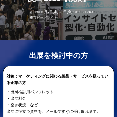
ィ
【11月】大阪
2026年11月18日
インテックス大阪/INTEX Osaka
2026年10月7日(水)～9日(金) 10:00～17:00
ン
東京ビッグサイト
グ
Week
出展を検討中の方
対象：マーケティングに関わる製品・サービスを扱ってい
る企業の方
・出展検討用パンフレット
・出展料金
・空き状況 など
出展に役立つ資料を、メールですぐに受け取れます。